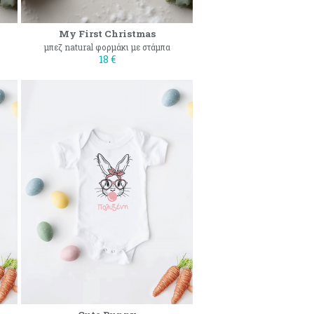
My First Christmas
μπεζ natural φορμάκι με στάμπα
18 €