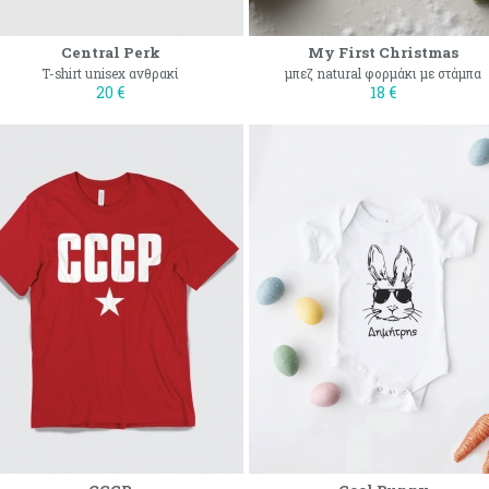
Central Perk
My First Christmas
T-shirt unisex ανθρακί
μπεζ natural φορμάκι με στάμπα
20 €
18 €