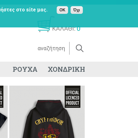
ήστες στο site μας.
OK
Όχι
0
ΡΟΥΧΑ
ΧΟΝΔΡΙΚΗ