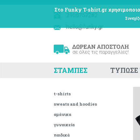
Στο Funky T-shirt.gr χρησιμοποιο
2105757282
Συνεχίζ
hello@funky.gr
ΣΤΑΜΠΕΣ
ΤΥΠΩΣΕ 
t-shirts
sweats and hoodies
αμάνικα
γυναικεία
παιδικά