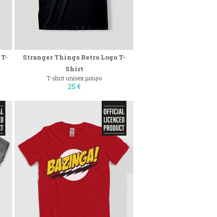
 T-
Stranger Things Retro Logo T-
Shirt
T-shirt unisex μαύρο
25 €