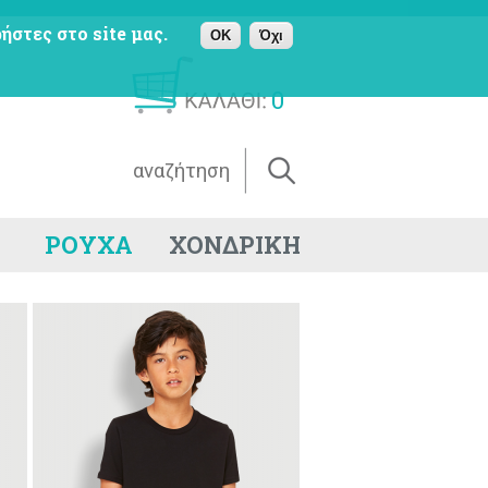
ήστες στο site μας.
OK
Όχι
0
ΡΟΥΧΑ
ΧΟΝΔΡΙΚΗ