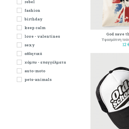
rebel
fashion
birthday
keep calm
God save t
love - valentines
Υφασμάτινη τσάν
12 
sexy
αθλητικά
χόμπυ - επαγγέλματα
auto-moto
pets-animals