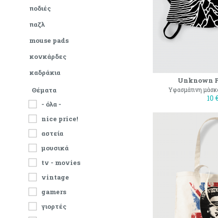
ποδιές
παζλ
mouse pads
κονκάρδες
καδράκια
Unknown P
Θέματα
Υφασμάτινη μάσκ
10 
- όλα -
nice price!
αστεία
μουσικά
tv - movies
vintage
gamers
γιορτές